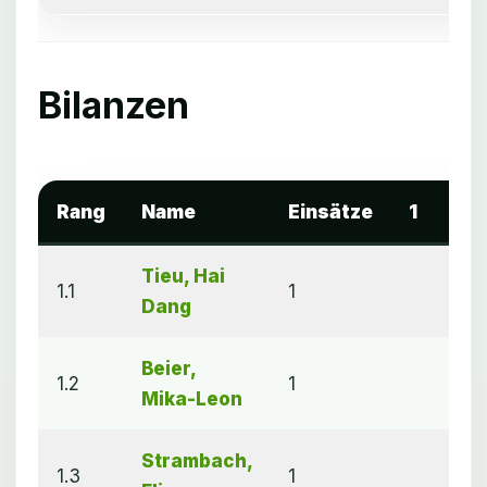
Bilanzen
Rang
Name
Einsätze
1
2
Tieu, Hai
1.1
1
Dang
Beier,
1.2
1
Mika-Leon
Strambach,
1.3
1