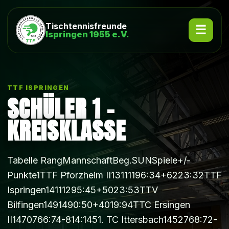
Tischtennisfreunde
Ispringen 1955 e.V.
TTF ISPRINGEN
SCHÜLER 1 –
KREISKLASSE
Tabelle RangMannschaftBeg.SUNSpiele+/-
Punkte1TTF Pforzheim II13111196:34+6223:32TTF
Ispringen14111295:45+5023:53TTV
Bilfingen1491490:50+4019:94TTC Ersingen
II1470766:74-814:1451. TC Ittersbach1452768:72-