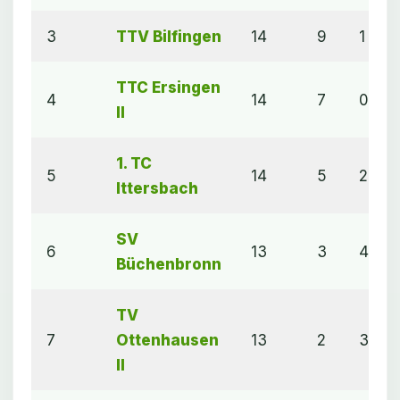
3
TTV Bilfingen
14
9
1
TTC Ersingen
4
14
7
0
II
1. TC
5
14
5
2
Ittersbach
SV
6
13
3
4
Büchenbronn
TV
7
Ottenhausen
13
2
3
II