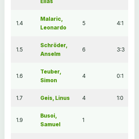
Elias
Malaric,
1.4
5
4:1
5
Leonardo
Schröder,
1.5
6
3:3
5
Anselm
Teuber,
1.6
4
0:1
Simon
1.7
Geis, Linus
4
1:0
1
Busoi,
1.9
1
0
Samuel