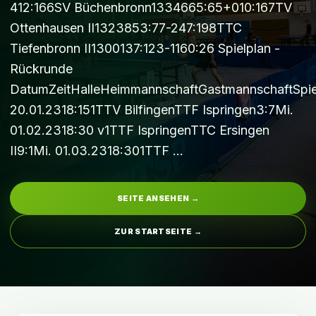
412:166SV Büchenbronn1334665:65+010:167TV
Ottenhausen II1323853:77-247:198TTC
Tiefenbronn II1300137:123-1160:26 Spielplan -
Rückrunde
DatumZeitHalleHeimmannschaftGastmannschaftSpie
20.01.2318:151TTV BilfingenTTF Ispringen3:7Mi.
01.02.2318:30 v1TTF IspringenTTC Ersingen
II9:1Mi. 01.03.2318:301TTF …
SEITE ANSEHEN →
ZUR STARTSEITE →