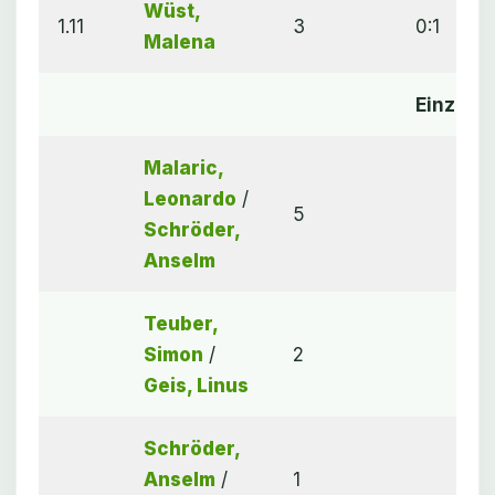
Wüst,
1.11
3
0:1
Malena
Einzel
Malaric,
Leonardo
/
5
Schröder,
Anselm
Teuber,
Simon
/
2
Geis, Linus
Schröder,
Anselm
/
1