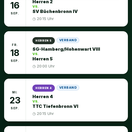
Herren 2
16
VS.
SV Büchenbronn IV
SEP.
◷ 20:15 Uhr
VERBAND
HERREN 5
FR.
SG-Hamberg/Hohenwart VIII
18
VS.
Herren 5
SEP.
◷ 20:00 Uhr
VERBAND
HERREN 4
MI.
Herren 4
23
VS.
TTC Tiefenbronn VI
SEP.
◷ 20:15 Uhr