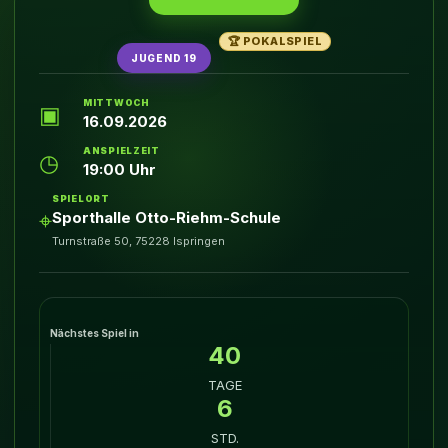
🏆 POKALSPIEL
JUGEND 19
MITTWOCH
▣
16.09.2026
ANSPIELZEIT
◷
19:00 Uhr
SPIELORT
⌖
Sporthalle Otto-Riehm-Schule
Turnstraße 50, 75228 Ispringen
Nächstes Spiel in
40
TAGE
6
STD.