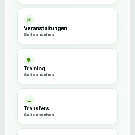
h
t
📅
Veranstaltungen
Seite ansehen
🏓
Training
Seite ansehen
↔
Transfers
Seite ansehen